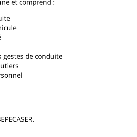
nne et comprend :
uite
hicule
é
s gestes de conduite
utiers
ersonnel
 BEPECASER.