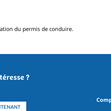
sation du permis de conduire.
téresse ?
Comp
NTENANT