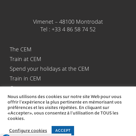
Vimenet – 48100 Montrodat
Tel : +33 4 86 58 74 52
7.
The CEM
Train at CEM
Spend your holidays at the CEM
Train in CEM
Reservation
Contact
Nous utilisons des cookies sur notre site Web pour vous
offrir l'expérience la plus pertinente en mémorisant vos
préférences et les visites répétées. En cliquant sur
«Accepter», vous consentez à l'utilisation de TOUS les
cookies.
All rights reserved – Terms and conditions of use – privacy policy
Configure cookies
ACCEPT