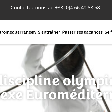
Contactez-nous au
+33 (0)
4 66 49 58 58
uroméditerranéen
S’entraîner
Passer ses vacances
Se 
discipline olympi
exe Euroméditer