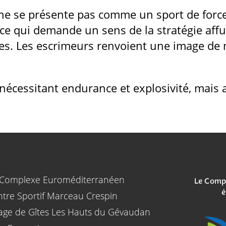
 ne se présente pas comme un sport de force
, ce qui demande un sens de la stratégie aff
es. Les escrimeurs renvoient une image de m
écessitant endurance et explosivité, mais 
 Complexe Euroméditerranéen
Le Comp
é
tre Sportif Marceau Crespin
lage de Gîtes Les Hauts du Gévaudan